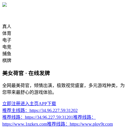
真人
体育
电子
电竞
捕鱼
棋牌
美女荷官 · 在线发牌
全网最美荷官，倾情出演，极致视觉盛宴，多元游戏种类，为
您带来最舒心的游戏体验。
立即注册
进入主页
APP下载
推荐主线路：
https://34.96.227.59:31202
推荐线路：
https://34.96.227.59:31201
推荐线路：
https://www.1nzkex.com
推荐线路：
https://www.plov9r.com