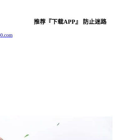
推荐『下载APP』 防止迷路
00.com