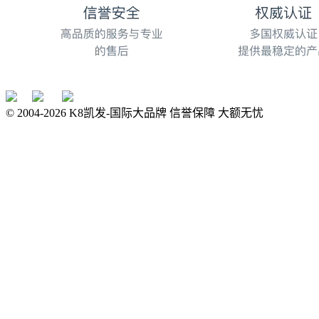
© 2004-
2026
K8凯发-国际大品牌 信誉保障 大额无忧